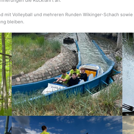
rinnerungen die Rückfahrt an.
mit Volleyball und mehreren Runden Wikinger-Schach sowie d
ung bleiben.