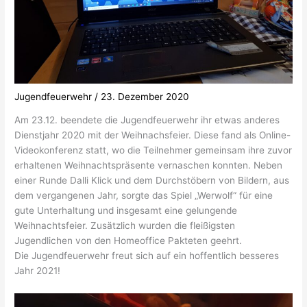
Jugendfeuerwehr
/
23. Dezember 2020
Am 23.12. beendete die Jugendfeuerwehr ihr etwas anderes
Dienstjahr 2020 mit der Weihnachsfeier. Diese fand als Online-
Videokonferenz statt, wo die Teilnehmer gemeinsam ihre zuvor
erhaltenen Weihnachtspräsente vernaschen konnten. Neben
einer Runde Dalli Klick und dem Durchstöbern von Bildern, aus
dem vergangenen Jahr, sorgte das Spiel „Werwolf“ für eine
gute Unterhaltung und insgesamt eine gelungende
Weihnachtsfeier. Zusätzlich wurden die fleißigsten
Jugendlichen von den Homeoffice Pakteten geehrt.
Die Jugendfeuerwehr freut sich auf ein hoffentlich besseres
Jahr 2021!