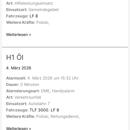
Art:
Hilfeleistungseinsatz
Einsatzort:
Gemeindegebiet
Fahrzeuge:
LF 8
Weitere Kräfte:
Polizei,
Weiterlesen »
H1 Öl
H1
Öl
4. März 2026
Alarmzeit:
4. März 2026 um 15:32 Uhr
Dauer:
0 Minuten
Alarmierungsart:
DME, Handyalarm
Art:
Verkehrsunfall
Einsatzort:
Autobahn 7
Fahrzeuge:
TLF 3000
,
LF 8
Weitere Kräfte:
Polizei, Rettungsdienst,
Weiterlesen »