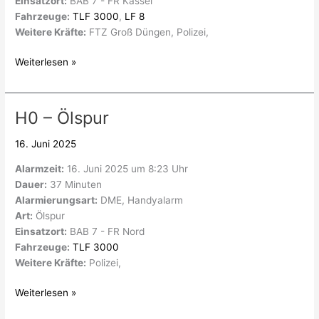
Einsatzort:
BAB 7 - FR Kassel
Fahrzeuge:
TLF 3000
,
LF 8
Weitere Kräfte:
FTZ Groß Düngen, Polizei,
Weiterlesen »
H0 – Ölspur
H0
–
16. Juni 2025
Ölspur
Alarmzeit:
16. Juni 2025 um 8:23 Uhr
Dauer:
37 Minuten
Alarmierungsart:
DME, Handyalarm
Art:
Ölspur
Einsatzort:
BAB 7 - FR Nord
Fahrzeuge:
TLF 3000
Weitere Kräfte:
Polizei,
Weiterlesen »