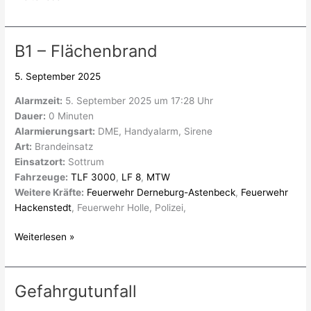
B1 – Flächenbrand
B1
–
5. September 2025
Flächenbrand
Alarmzeit:
5. September 2025 um 17:28 Uhr
Dauer:
0 Minuten
Alarmierungsart:
DME, Handyalarm, Sirene
Art:
Brandeinsatz
Einsatzort:
Sottrum
Fahrzeuge:
TLF 3000
,
LF 8
,
MTW
Weitere Kräfte:
Feuerwehr Derneburg-Astenbeck
,
Feuerwehr
Hackenstedt
, Feuerwehr Holle, Polizei,
Weiterlesen »
Gefahrgutunfall
Gefahrgutunfall