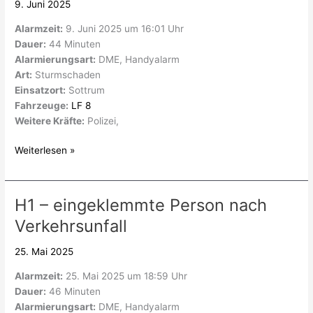
9. Juni 2025
Sturmschaden
Alarmzeit:
9. Juni 2025 um 16:01 Uhr
Dauer:
44 Minuten
Alarmierungsart:
DME, Handyalarm
Art:
Sturmschaden
Einsatzort:
Sottrum
Fahrzeuge:
LF 8
Weitere Kräfte:
Polizei,
Weiterlesen »
H1 – eingeklemmte Person nach
H1
–
Verkehrsunfall
eingeklemmte
Person
25. Mai 2025
nach
Alarmzeit:
25. Mai 2025 um 18:59 Uhr
Verkehrsunfall
Dauer:
46 Minuten
Alarmierungsart:
DME, Handyalarm