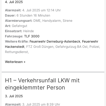
4. Juli 2025
Alarmzeit:
4. Juli 2025 um 12:14 Uhr
Dauer:
6 Stunden 16 Minuten
Alarmierungsart:
DME, Handyalarm, Sirene
Art:
Gefahrgut
Einsatzort:
Heinde
Fahrzeuge:
TLF 3000
Weitere Kräfte:
Feuerwehr Derneburg-Astenbeck
,
Feuerwehr
Hackenstedt
, FTZ Groß Düngen, Gefahrgutzug BA Ost, Polizei,
Rettungsdienst,
Weiterlesen »
H1 – Verkehrsunfall LKW mit
H1
–
eingeklemmter Person
Verkehrsunfall
LKW
3. Juli 2025
mit
Alarmzeit:
3. Juli 2025 um 8:39 Uhr
eingeklemmter