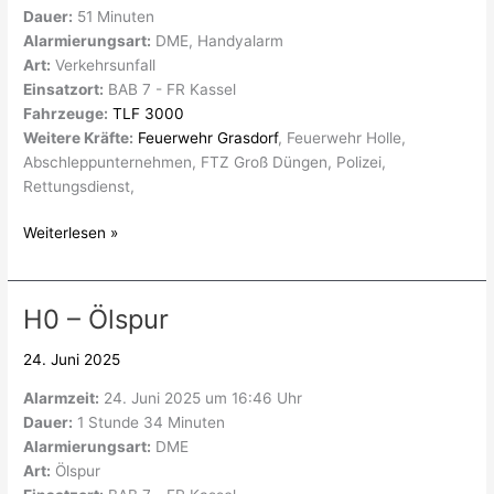
Dauer:
51 Minuten
Person
Alarmierungsart:
DME, Handyalarm
Art:
Verkehrsunfall
Einsatzort:
BAB 7 - FR Kassel
Fahrzeuge:
TLF 3000
Weitere Kräfte:
Feuerwehr Grasdorf
, Feuerwehr Holle,
Abschleppunternehmen, FTZ Groß Düngen, Polizei,
Rettungsdienst,
Weiterlesen »
H0 – Ölspur
H0
–
24. Juni 2025
Ölspur
Alarmzeit:
24. Juni 2025 um 16:46 Uhr
Dauer:
1 Stunde 34 Minuten
Alarmierungsart:
DME
Art:
Ölspur