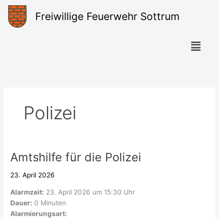
Zum
Freiwillige Feuerwehr Sottrum
Inhalt
springen
Menü
Polizei
Amtshilfe für die Polizei
Amtshilfe
für
23. April 2026
die
Polizei
Alarmzeit:
23. April 2026 um 15:30 Uhr
Dauer:
0 Minuten
Alarmierungsart: