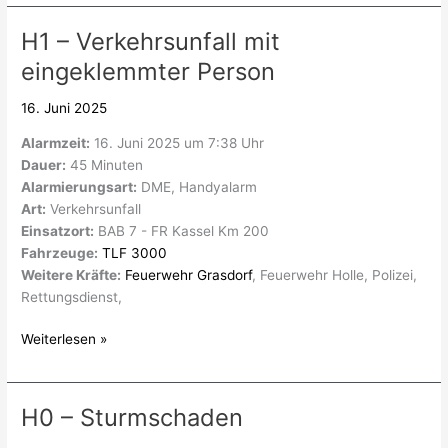
H1 – Verkehrsunfall mit
H1
–
eingeklemmter Person
Verkehrsunfall
mit
16. Juni 2025
eingeklemmter
Alarmzeit:
16. Juni 2025 um 7:38 Uhr
Person
Dauer:
45 Minuten
Alarmierungsart:
DME, Handyalarm
Art:
Verkehrsunfall
Einsatzort:
BAB 7 - FR Kassel Km 200
Fahrzeuge:
TLF 3000
Weitere Kräfte:
Feuerwehr Grasdorf
, Feuerwehr Holle, Polizei,
Rettungsdienst,
Weiterlesen »
H0 – Sturmschaden
H0
–