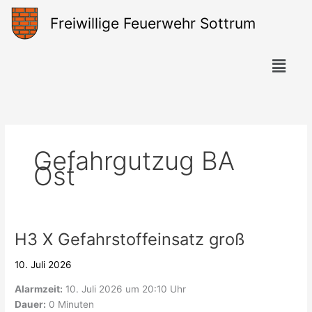
Zum
Freiwillige Feuerwehr Sottrum
Inhalt
springen
Menü
Gefahrgutzug BA
Ost
H3 X Gefahrstoffeinsatz groß
H3
X
10. Juli 2026
Gefahrstoffeinsatz
groß
Alarmzeit:
10. Juli 2026 um 20:10 Uhr
Dauer:
0 Minuten