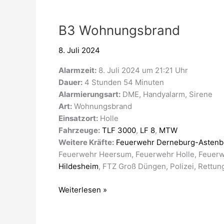
B3
B3 Wohnungsbrand
Wohnungsbrand
8. Juli 2024
Alarmzeit:
8. Juli 2024 um 21:21 Uhr
Dauer:
4 Stunden 54 Minuten
Alarmierungsart:
DME, Handyalarm, Sirene
Art:
Wohnungsbrand
Einsatzort:
Holle
Fahrzeuge:
TLF 3000
,
LF 8
,
MTW
Weitere Kräfte:
Feuerwehr Derneburg-Astenb
Feuerwehr Heersum, Feuerwehr Holle, Feuerwe
Hildesheim
, FTZ Groß Düngen, Polizei, Rettu
Weiterlesen »