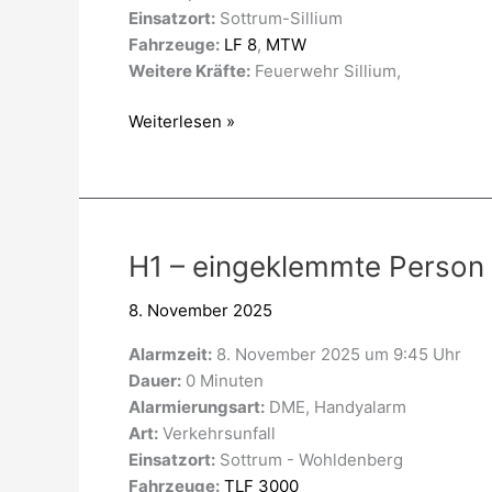
Einsatzort:
Sottrum-Sillium
Fahrzeuge:
LF 8
,
MTW
Weitere Kräfte:
Feuerwehr Sillium,
Weiterlesen »
H1
H1 – eingeklemmte Person
–
8. November 2025
eingeklemmte
Person
Alarmzeit:
8. November 2025 um 9:45 Uhr
Dauer:
0 Minuten
Alarmierungsart:
DME, Handyalarm
Art:
Verkehrsunfall
Einsatzort:
Sottrum - Wohldenberg
Fahrzeuge:
TLF 3000