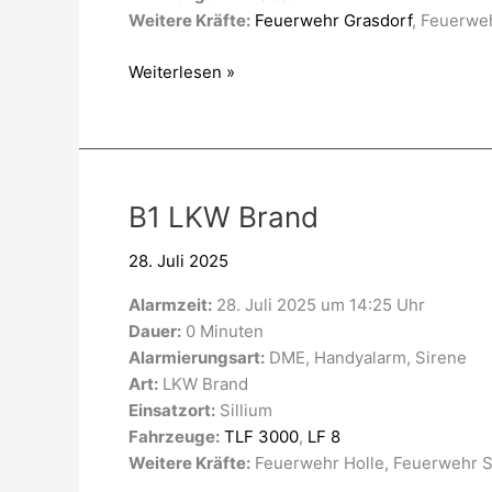
Weitere Kräfte:
Feuerwehr Grasdorf
, Feuerweh
Weiterlesen »
B1
B1 LKW Brand
LKW
28. Juli 2025
Brand
Alarmzeit:
28. Juli 2025 um 14:25 Uhr
Dauer:
0 Minuten
Alarmierungsart:
DME, Handyalarm, Sirene
Art:
LKW Brand
Einsatzort:
Sillium
Fahrzeuge:
TLF 3000
,
LF 8
Weitere Kräfte:
Feuerwehr Holle, Feuerwehr Si