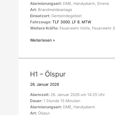
Alarmierungsart:
DME, Handyalarm, Sirene
Art:
Brandmeldeanlage
Einsatzort:
Gemeindegebiet
Fahrzeuge:
TLF 3000
,
LF 8
,
MTW
Weitere Kräfte:
Feuerwehr Holle, Feuerwehr Si
Weiterlesen »
H1
H1 – Ölspur
–
26. Januar 2026
Ölspur
Alarmzeit:
26. Januar 2026 um 14:25 Uhr
Dauer:
1 Stunde 15 Minuten
Alarmierungsart:
DME, Handyalarm
Art:
Ölspur