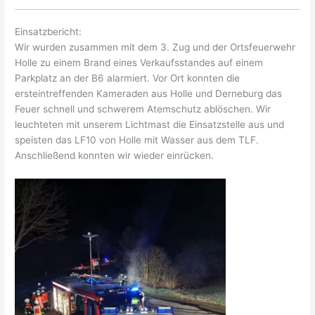
Einsatzbericht:
Wir wurden zusammen mit dem 3. Zug und der Ortsfeuerwehr
Holle zu einem Brand eines Verkaufsstandes auf einem
Parkplatz an der B6 alarmiert. Vor Ort konnten die
ersteintreffenden Kameraden aus Holle und Derneburg das
Feuer schnell und schwerem Atemschutz ablöschen. Wir
leuchteten mit unserem Lichtmast die Einsatzstelle aus und
speisten das LF10 von Holle mit Wasser aus dem TLF.
Anschließend konnten wir wieder einrücken.