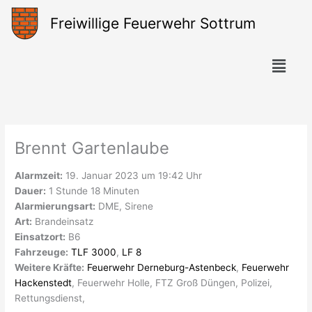
Zum
Freiwillige Feuerwehr Sottrum
Inhalt
springen
Menü
Brennt Gartenlaube
Alarmzeit:
19. Januar 2023 um 19:42 Uhr
Dauer:
1 Stunde 18 Minuten
Alarmierungsart:
DME, Sirene
Art:
Brandeinsatz
Einsatzort:
B6
Fahrzeuge:
TLF 3000
,
LF 8
Weitere Kräfte:
Feuerwehr Derneburg-Astenbeck
,
Feuerwehr
Hackenstedt
, Feuerwehr Holle, FTZ Groß Düngen, Polizei,
Rettungsdienst,