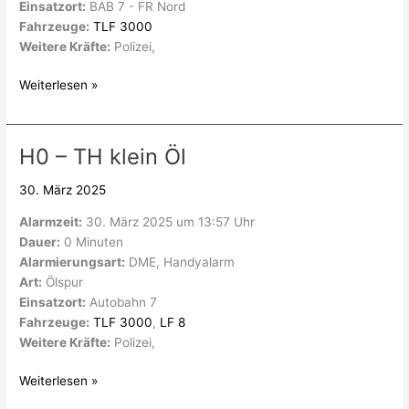
Einsatzort:
BAB 7 - FR Nord
Fahrzeuge:
TLF 3000
Weitere Kräfte:
Polizei,
Weiterlesen »
H0 – TH klein Öl
H0
–
30. März 2025
TH
klein
Alarmzeit:
30. März 2025 um 13:57 Uhr
Öl
Dauer:
0 Minuten
Alarmierungsart:
DME, Handyalarm
Art:
Ölspur
Einsatzort:
Autobahn 7
Fahrzeuge:
TLF 3000
,
LF 8
Weitere Kräfte:
Polizei,
Weiterlesen »