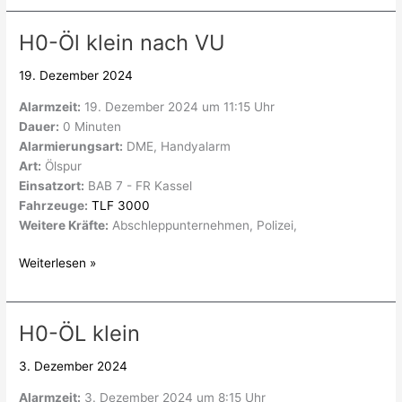
H0-Öl klein nach VU
H0-
Öl
19. Dezember 2024
klein
nach
Alarmzeit:
19. Dezember 2024 um 11:15 Uhr
VU
Dauer:
0 Minuten
Alarmierungsart:
DME, Handyalarm
Art:
Ölspur
Einsatzort:
BAB 7 - FR Kassel
Fahrzeuge:
TLF 3000
Weitere Kräfte:
Abschleppunternehmen, Polizei,
Weiterlesen »
H0-ÖL klein
H0-
ÖL
3. Dezember 2024
klein
Alarmzeit:
3. Dezember 2024 um 8:15 Uhr