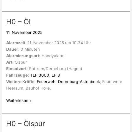
H0 – Öl
H0
–
11. November 2025
Öl
Alarmzeit:
11. November 2025 um 10:34 Uhr
Dauer:
0 Minuten
Alarmierungsart:
Handyalarm
Art:
Ölspur
Einsatzort:
Sottrum/Derneburg (Hagen)
Fahrzeuge:
TLF 3000
,
LF 8
Weitere Kräfte:
Feuerwehr Derneburg-Astenbeck
, Feuerwehr
Heersum, Bauhof Holle,
Weiterlesen »
H0 – Ölspur
H0
–