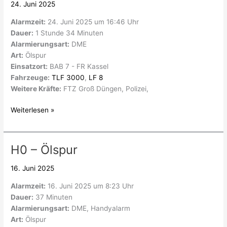
24. Juni 2025
Ölspur
Alarmzeit:
24. Juni 2025 um 16:46 Uhr
Dauer:
1 Stunde 34 Minuten
Alarmierungsart:
DME
Art:
Ölspur
Einsatzort:
BAB 7 - FR Kassel
Fahrzeuge:
TLF 3000
,
LF 8
Weitere Kräfte:
FTZ Groß Düngen, Polizei,
Weiterlesen »
H0 – Ölspur
H0
–
16. Juni 2025
Ölspur
Alarmzeit:
16. Juni 2025 um 8:23 Uhr
Dauer:
37 Minuten
Alarmierungsart:
DME, Handyalarm
Art:
Ölspur