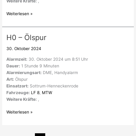
Weitere Kräfte:
,
Weiterlesen »
H0 – Ölspur
H0
–
30. Oktober 2024
Ölspur
Alarmzeit:
30. Oktober 2024 um 8:51 Uhr
Dauer:
1 Stunde 9 Minuten
Alarmierungsart:
DME, Handyalarm
Art:
Ölspur
Einsatzort:
Sottrum-Henneckenrode
Fahrzeuge:
LF 8
,
MTW
Weitere Kräfte:
,
Weiterlesen »