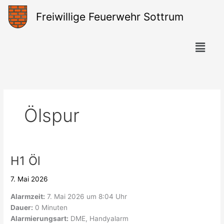
Zum
Freiwillige Feuerwehr Sottrum
Inhalt
springen
Menü
Ölspur
H1 Öl
H1
Öl
7. Mai 2026
Alarmzeit:
7. Mai 2026 um 8:04 Uhr
Dauer:
0 Minuten
Alarmierungsart:
DME, Handyalarm