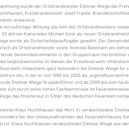
rsammlung wurde der Ortsbrandmeister Dietmar Wiege der Freiw
hthausen, Kreisbrandmeister Josef Franke, Brandabschnittsle
mando anwesend.
 mit sofortiger Wirkung das Amt des Ortsbrandmeisters nieder
ie 35 aktiven Kameraden Michael Kook als neuen Ortsbrandmeis
Wiege wurde als Sicherheitsbeauftragter gewählt. Der Gemein
risch als Ortsbrandmeister sowie Andreas Beelmann als stellv
rtende Gemeindekommando in den Gruppenraum hereinbitten 
anke beglückwünschte im Namen der Kreisfeuerwehr Hildesheim
feuerwehr Hildesheim ganz besonders bei Dietmar Wiege für sei
Sottrum ein, in der er von 1995 bis 2005 als Jugendfeuerwehrwar
wurde Dietmar Wiege Gruppenführer und ab 2009 bis zum heutig
te sich durch seine hohen Fachkenntnisse im Feuerwehrwesen au
Wiege das Ehrenkreuz in Silber des deutschen Feuerwehrverban
ister Klaus Huchthausen das Wort. Er verabschiedete Dietma
nz besonders bei den Umbaumaßnahmen des Feuerwehrhauses So
etzt ist. Klaus Huchthausen verabschiedet Dietmar Wiege au