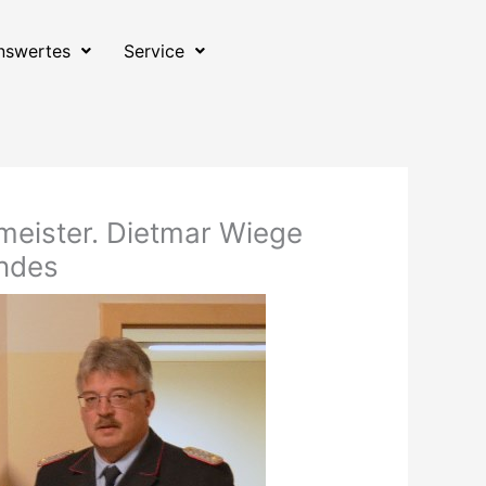
nswertes
Service
meister. Dietmar Wiege
andes