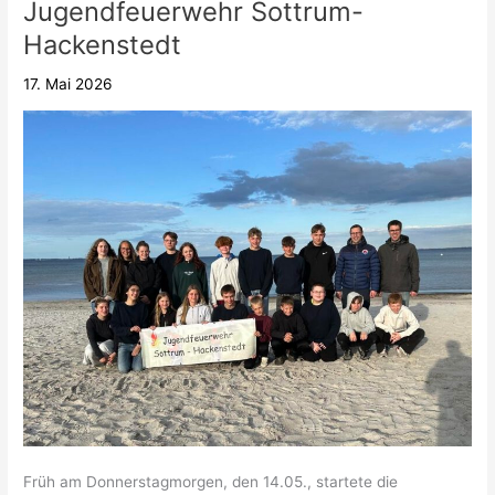
Jugendfeuerwehr Sottrum-
der
Hackenstedt
Jugendfeuerwehr
Sottrum-
17. Mai 2026
Hackenstedt
Früh am Donnerstagmorgen, den 14.05., startete die