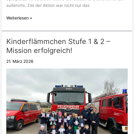
außerorts. Ziel der Aktion war nicht nur das
Weiterlesen »
Kinderflämmchen Stufe 1 & 2 –
Kinderflämmchen
Stufe
Mission erfolgreich!
1
&
21. März 2026
2
–
Mission
erfolgreich!