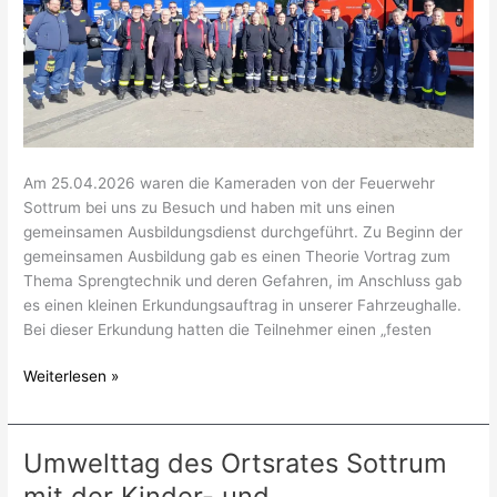
Am 25.04.2026 waren die Kameraden von der Feuerwehr
Sottrum bei uns zu Besuch und haben mit uns einen
gemeinsamen Ausbildungsdienst durchgeführt. Zu Beginn der
gemeinsamen Ausbildung gab es einen Theorie Vortrag zum
Thema Sprengtechnik und deren Gefahren, im Anschluss gab
es einen kleinen Erkundungsauftrag in unserer Fahrzeughalle.
Bei dieser Erkundung hatten die Teilnehmer einen „festen
Weiterlesen »
Umwelttag des Ortsrates Sottrum
Umwelttag
des
mit der Kinder- und