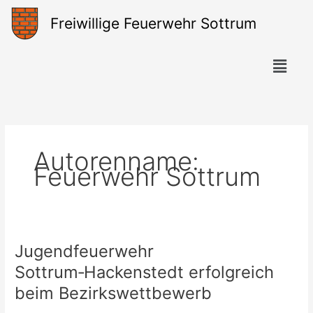
Zum
Freiwillige Feuerwehr Sottrum
Inhalt
springen
Menü
Autorenname:
Feuerwehr Sottrum
Jugendfeuerwehr
Jugendfeuerwehr
Sottrum‑Hackenstedt
Sottrum‑Hackenstedt erfolgreich
erfolgreich
beim Bezirkswettbewerb
beim
Bezirkswettbewerb