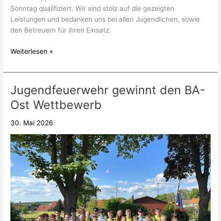
Sonntag qualifiziert. Wir sind stolz auf die gezeigten
Leistungen und bedanken uns bei allen Jugendlichen, sowie
den Betreuern für ihren Einsatz.
Weiterlesen »
Jugendfeuerwehr gewinnt den BA-
Jugendfeuerwehr
gewinnt
Ost Wettbewerb
den
BA-
30. Mai 2026
Ost
Wettbewerb