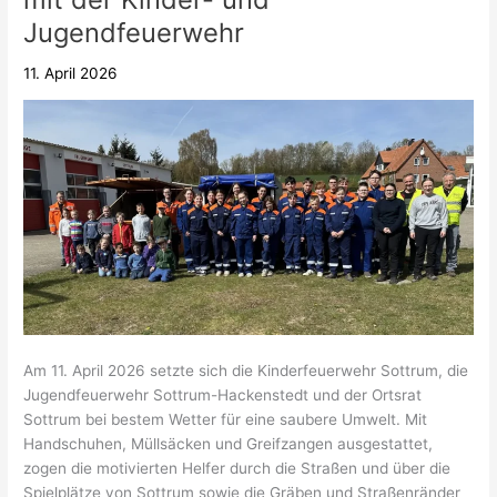
Ortsrates
Jugendfeuerwehr
Sottrum
mit
11. April 2026
der
Kinder-
und
Jugendfeuerwehr
Am 11. April 2026 setzte sich die Kinderfeuerwehr Sottrum, die
Jugendfeuerwehr Sottrum-Hackenstedt und der Ortsrat
Sottrum bei bestem Wetter für eine saubere Umwelt. Mit
Handschuhen, Müllsäcken und Greifzangen ausgestattet,
zogen die motivierten Helfer durch die Straßen und über die
Spielplätze von Sottrum sowie die Gräben und Straßenränder