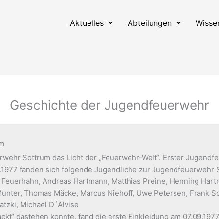
Aktuelles
Abteilungen
Wisse
Geschichte der Jugendfeuerwehr
um
erwehr Sottrum das Licht der „Feuerwehr-Welt“. Erster Jugend
.12.1977 fanden sich folgende Jugendliche zur Jugendfeuerweh
r Feuerhahn, Andreas Hartmann, Matthias Preine, Henning Hart
Munter, Thomas Mäcke, Marcus Niehoff, Uwe Petersen, Frank Sc
tzki, Michael D´Alvise
ckt“ dastehen konnte, fand die erste Einkleidung am 07.09.1977