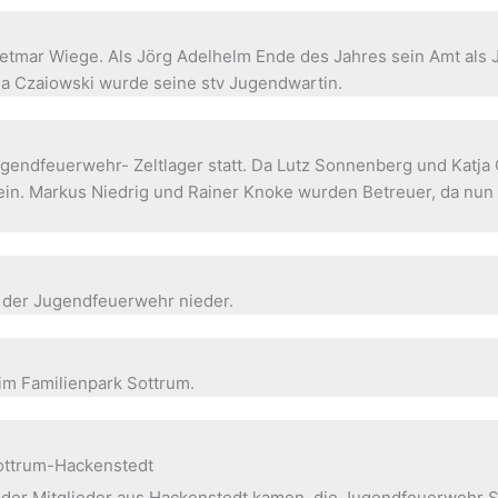
 Dietmar Wiege. Als Jörg Adelhelm Ende des Jahres sein Amt al
ja Czaiowski wurde seine stv Jugendwartin.
endfeuerwehr- Zeltlager statt. Da Lutz Sonnenberg und Katja C
ein. Markus Niedrig und Rainer Knoke wurden Betreuer, da nun
n der Jugendfeuerwehr nieder.
 im Familienpark Sottrum.
ttrum-Hackenstedt
te der Mitglieder aus Hackenstedt kamen, die Jugendfeuerwehr