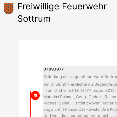
Zum
Freiwillige Feuerwehr
Inhalt
springen
Sottrum
01.09.1977
Gründung der Jugendfeuerwehr Sottr
Am 01.09.1977 erblickte die Jugendfeu
In der Zeit vom 01.09.1977 bis zum 01
Matthias Palandt, Georg Godeck, Raine
Michael Sonau, Hartmut Röver, Rainer 
Engwicht, Thomas Czaikowski, Dirk Kopa
Und weil die Jugendfeuerwehr nicht „na