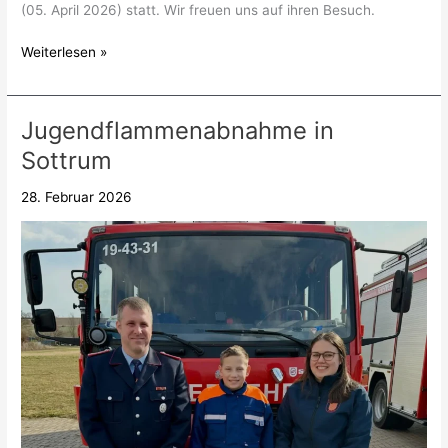
(05. April 2026) statt. Wir freuen uns auf ihren Besuch.
Weiterlesen »
Jugendflammenabnahme in
Jugendflammenabnahme
in
Sottrum
Sottrum
28. Februar 2026