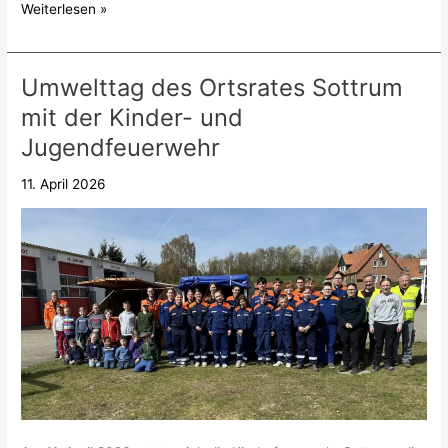
Weiterlesen »
Umwelttag des Ortsrates Sottrum
Umwelttag
des
mit der Kinder- und
Ortsrates
Jugendfeuerwehr
Sottrum
mit
11. April 2026
der
Kinder-
und
Jugendfeuerwehr