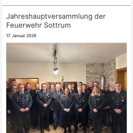
Jahreshauptversammlung der
Jahreshauptversammlung
der
Feuerwehr Sottrum
Feuerwehr
Sottrum
17. Januar 2026