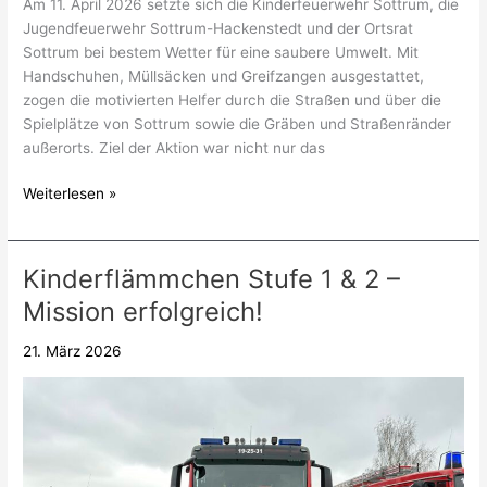
Am 11. April 2026 setzte sich die Kinderfeuerwehr Sottrum, die
Jugendfeuerwehr Sottrum-Hackenstedt und der Ortsrat
Sottrum bei bestem Wetter für eine saubere Umwelt. Mit
Handschuhen, Müllsäcken und Greifzangen ausgestattet,
zogen die motivierten Helfer durch die Straßen und über die
Spielplätze von Sottrum sowie die Gräben und Straßenränder
außerorts. Ziel der Aktion war nicht nur das
Weiterlesen »
Kinderflämmchen Stufe 1 & 2 –
Kinderflämmchen
Stufe
Mission erfolgreich!
1
&
21. März 2026
2
–
Mission
erfolgreich!