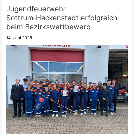
Jugendfeuerwehr
Jugendfeuerwehr
Sottrum‑Hackenstedt
Sottrum‑Hackenstedt erfolgreich
erfolgreich
beim Bezirkswettbewerb
beim
Bezirkswettbewerb
14. Juni 2026