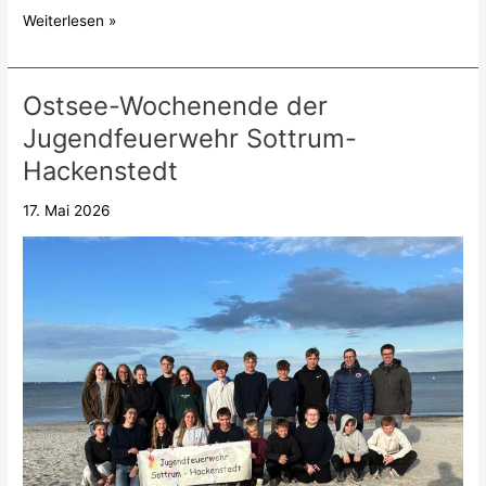
Weiterlesen »
Ostsee-Wochenende der
Ostsee-
Wochenende
Jugendfeuerwehr Sottrum-
der
Hackenstedt
Jugendfeuerwehr
Sottrum-
17. Mai 2026
Hackenstedt