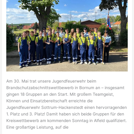
Am 30. Mai trat unsere Jugendfeuerwehr beim
Brandschutzabschnittswettbewerb in Bornum an – insgesamt
gingen 18 Gruppen an den Start. Mit großem Teamgeist,
Können und Einsatzbereitschaft erreichte die
Jugendfeuerwehr Sottrum-Hackenstedt einen hervorragenden
1. Platz und 3. Platz! Damit haben sich beide Gruppen für den
Kreiswettbewerb am kommenden Sonntag in Alfeld qualifiziert.
Eine großartige Leistung, auf die